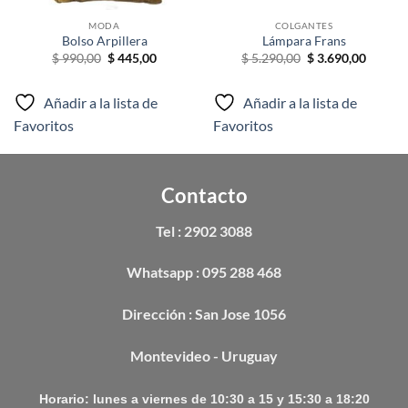
MODA
COLGANTES
Bolso Arpillera
Lámpara Frans
El
El
El
El
$
990,00
$
445,00
$
5.290,00
$
3.690,00
precio
precio
precio
precio
original
actual
original
actual
era:
es:
era:
es:
Añadir a la lista de
Añadir a la lista de
0.
$ 990,00.
$ 445,00.
$ 5.290,00.
$ 3.690
Favoritos
Favoritos
Contacto
Tel : 2902 3088
Whatsapp : 095 288 468
Dirección : San Jose 1056
Montevideo - Uruguay
Horario: lunes a viernes de 10:30 a 15 y 15:30 a 18:20